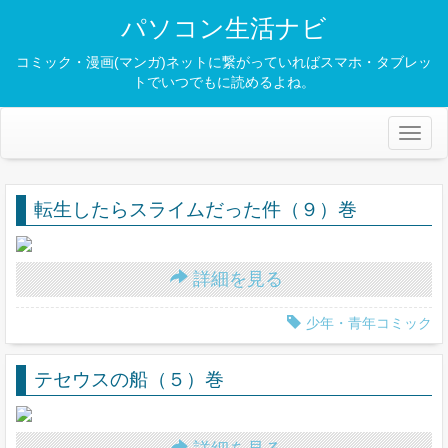
パソコン生活ナビ
コミック・漫画(マンガ)ネットに繋がっていればスマホ・タブレッ
トでいつでもに読めるよね。
Toggl
naviga
転生したらスライムだった件（９）巻
詳細を見る
少年・青年コミック
テセウスの船（５）巻