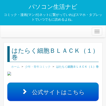
パソコン生活ナビ
コミック・漫画(マンガ)ネットに繋がっていればスマホ・タブレッ
トでいつでもに読めるよね。
Toggl
naviga
はたらく細胞ＢＬＡＣＫ（１）
巻
ホーム
>
少年・青年コミック
>
はたらく細胞ＢＬＡＣＫ（１）巻
公式サイトはこちら