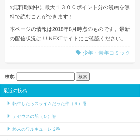
※無料期間中に最大１３００ポイント分の漫画を無
料で読むことができます！
本ページの情報は2018年8月時点のものです。最新
の配信状況は U-NEXTサイトにご確認ください。
少年・青年コミック
検索:
最近の投稿
転生したらスライムだった件（９）巻
テセウスの船（５）巻
終末のワルキューレ 2巻