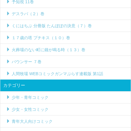
予知視 11巻
デスラバ（２）巻
くにはちぶ 分冊版 たんぽぽの決意（７）巻
１７歳の塔 プチキス（１０）巻
火葬場のない町に鐘が鳴る時（１３）巻
バウンサー ７巻
人間牧場 WEBコミックガンマぷらす連載版 第1話
カテゴリー
少年・青年コミック
少女・女性コミック
青年大人向けコミック