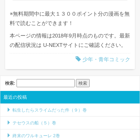
※無料期間中に最大１３００ポイント分の漫画を無
料で読むことができます！
本ページの情報は2018年9月時点のものです。最新
の配信状況は U-NEXTサイトにご確認ください。
少年・青年コミック
検索:
最近の投稿
転生したらスライムだった件（９）巻
テセウスの船（５）巻
終末のワルキューレ 2巻