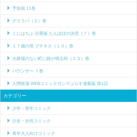
予知視 11巻
デスラバ（２）巻
くにはちぶ 分冊版 たんぽぽの決意（７）巻
１７歳の塔 プチキス（１０）巻
火葬場のない町に鐘が鳴る時（１３）巻
バウンサー ７巻
人間牧場 WEBコミックガンマぷらす連載版 第1話
カテゴリー
少年・青年コミック
少女・女性コミック
青年大人向けコミック