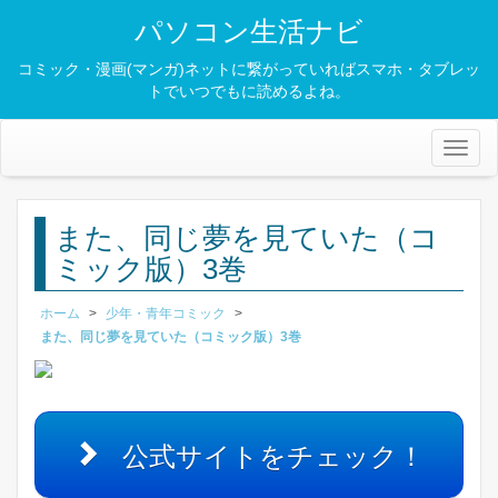
パソコン生活ナビ
コミック・漫画(マンガ)ネットに繋がっていればスマホ・タブレッ
トでいつでもに読めるよね。
Toggl
naviga
また、同じ夢を見ていた（コ
ミック版）3巻
ホーム
>
少年・青年コミック
>
また、同じ夢を見ていた（コミック版）3巻
公式サイトをチェック！