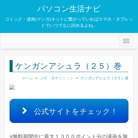
パソコン生活ナビ
コミック・漫画(マンガ)ネットに繋がっていればスマホ・タブレッ
トでいつでもに読めるよね。
Toggl
naviga
ケンガンアシュラ（２５）巻
ホーム
>
少年・青年コミック
>
ケンガンアシュラ（２５）巻
公式サイトをチェック！
※無料期間中に最大１３００ポイント分の漫画を無