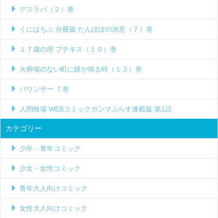
デスラバ（２）巻
くにはちぶ 分冊版 たんぽぽの決意（７）巻
１７歳の塔 プチキス（１０）巻
火葬場のない町に鐘が鳴る時（１３）巻
バウンサー ７巻
人間牧場 WEBコミックガンマぷらす連載版 第1話
カテゴリー
少年・青年コミック
少女・女性コミック
青年大人向けコミック
女性大人向けコミック