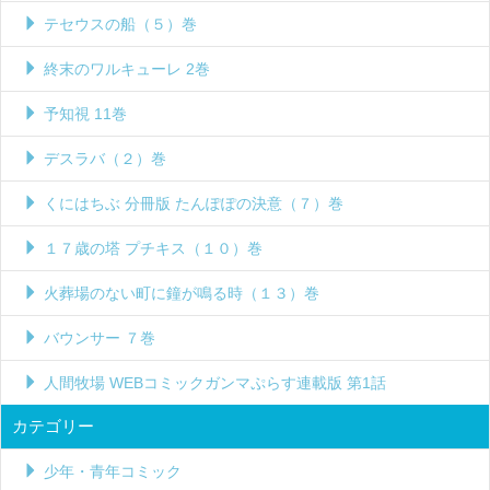
テセウスの船（５）巻
終末のワルキューレ 2巻
予知視 11巻
デスラバ（２）巻
くにはちぶ 分冊版 たんぽぽの決意（７）巻
１７歳の塔 プチキス（１０）巻
火葬場のない町に鐘が鳴る時（１３）巻
バウンサー ７巻
人間牧場 WEBコミックガンマぷらす連載版 第1話
カテゴリー
少年・青年コミック