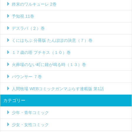
終末のワルキューレ 2巻
予知視 11巻
デスラバ（２）巻
くにはちぶ 分冊版 たんぽぽの決意（７）巻
１７歳の塔 プチキス（１０）巻
火葬場のない町に鐘が鳴る時（１３）巻
バウンサー ７巻
人間牧場 WEBコミックガンマぷらす連載版 第1話
カテゴリー
少年・青年コミック
少女・女性コミック