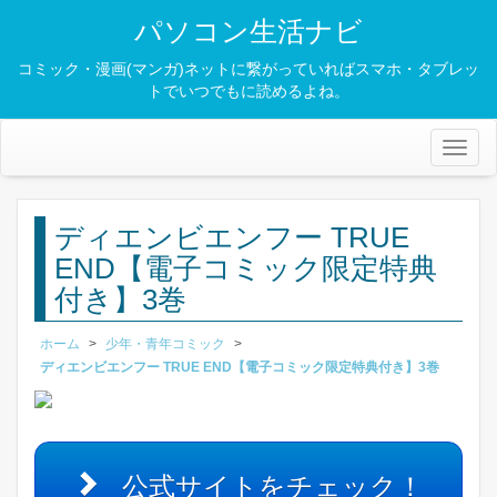
パソコン生活ナビ
コミック・漫画(マンガ)ネットに繋がっていればスマホ・タブレッ
トでいつでもに読めるよね。
Toggl
naviga
ディエンビエンフー TRUE
END【電子コミック限定特典
付き】3巻
ホーム
>
少年・青年コミック
>
ディエンビエンフー TRUE END【電子コミック限定特典付き】3巻
公式サイトをチェック！