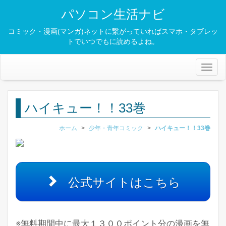
パソコン生活ナビ
コミック・漫画(マンガ)ネットに繋がっていればスマホ・タブレッ
トでいつでもに読めるよね。
Toggl
naviga
ハイキュー！！33巻
ホーム
>
少年・青年コミック
>
ハイキュー！！33巻
公式サイトはこちら
※無料期間中に最大１３００ポイント分の漫画を無