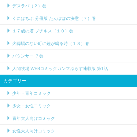
デスラバ（２）巻
くにはちぶ 分冊版 たんぽぽの決意（７）巻
１７歳の塔 プチキス（１０）巻
火葬場のない町に鐘が鳴る時（１３）巻
バウンサー ７巻
人間牧場 WEBコミックガンマぷらす連載版 第1話
カテゴリー
少年・青年コミック
少女・女性コミック
青年大人向けコミック
女性大人向けコミック