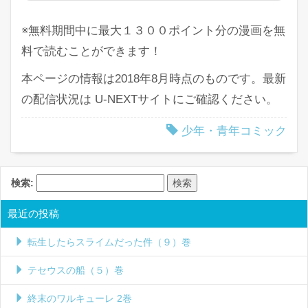
※無料期間中に最大１３００ポイント分の漫画を無
料で読むことができます！
本ページの情報は2018年8月時点のものです。最新
の配信状況は U-NEXTサイトにご確認ください。
少年・青年コミック
検索:
最近の投稿
転生したらスライムだった件（９）巻
テセウスの船（５）巻
終末のワルキューレ 2巻