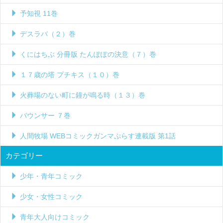
予知視 11巻
デスラバ（２）巻
くにはちぶ 分冊版 たんぽぽの決意（７）巻
１７歳の塔 プチキス（１０）巻
火葬場のない町に鐘が鳴る時（１３）巻
バウンサー ７巻
人間牧場 WEBコミックガンマぷらす連載版 第1話
カテゴリー
少年・青年コミック
少女・女性コミック
青年大人向けコミック