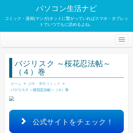
パソコン生活ナビ
コミック・漫画(マンガ)ネットに繋がっていればスマホ・タブレッ
トでいつでもに読めるよね。
Toggl
naviga
バジリスク ～桜花忍法帖～
（４）巻
ホーム
>
少年・青年コミック
>
バジリスク ～桜花忍法帖～（４）巻
公式サイトをチェック！