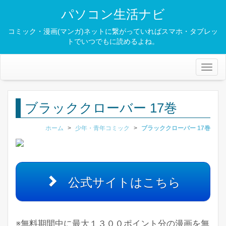
パソコン生活ナビ
コミック・漫画(マンガ)ネットに繋がっていればスマホ・タブレッ
トでいつでもに読めるよね。
Toggl
naviga
ブラッククローバー 17巻
ホーム
>
少年・青年コミック
>
ブラッククローバー 17巻
公式サイトはこちら
※無料期間中に最大１３００ポイント分の漫画を無