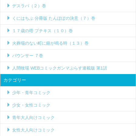
デスラバ（２）巻
くにはちぶ 分冊版 たんぽぽの決意（７）巻
１７歳の塔 プチキス（１０）巻
火葬場のない町に鐘が鳴る時（１３）巻
バウンサー ７巻
人間牧場 WEBコミックガンマぷらす連載版 第1話
カテゴリー
少年・青年コミック
少女・女性コミック
青年大人向けコミック
女性大人向けコミック