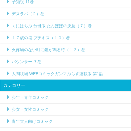
予知視 11巻
デスラバ（２）巻
くにはちぶ 分冊版 たんぽぽの決意（７）巻
１７歳の塔 プチキス（１０）巻
火葬場のない町に鐘が鳴る時（１３）巻
バウンサー ７巻
人間牧場 WEBコミックガンマぷらす連載版 第1話
カテゴリー
少年・青年コミック
少女・女性コミック
青年大人向けコミック