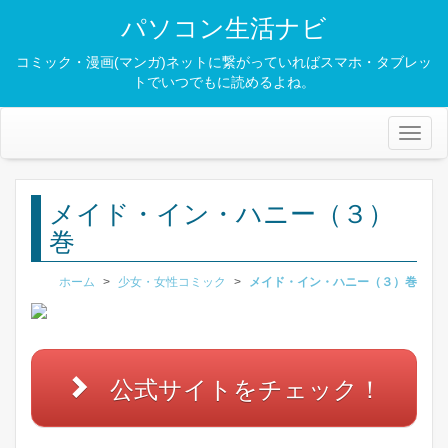
パソコン生活ナビ
コミック・漫画(マンガ)ネットに繋がっていればスマホ・タブレッ
トでいつでもに読めるよね。
Toggl
naviga
メイド・イン・ハニー（３）
巻
ホーム
>
少女・女性コミック
>
メイド・イン・ハニー（３）巻
公式サイトをチェック！