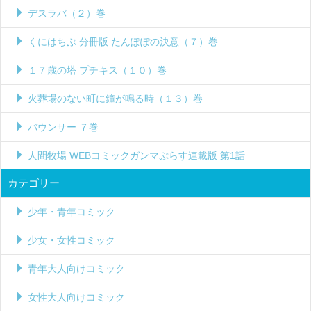
デスラバ（２）巻
くにはちぶ 分冊版 たんぽぽの決意（７）巻
１７歳の塔 プチキス（１０）巻
火葬場のない町に鐘が鳴る時（１３）巻
バウンサー ７巻
人間牧場 WEBコミックガンマぷらす連載版 第1話
カテゴリー
少年・青年コミック
少女・女性コミック
青年大人向けコミック
女性大人向けコミック