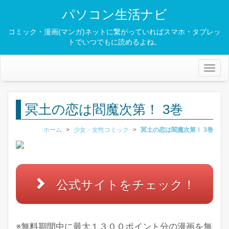
パソコン生活ナビ
コミック・漫画(マンガ)ネットに繋がっていればスマホ・タブレッ
トでいつでもに読めるよね。
Toggl
naviga
冥土の恋は閻魔次第！ 3巻
ホーム
>
少女・女性コミック
>
冥土の恋は閻魔次第！ 3巻
公式サイトをチェック！
※無料期間中に最大１３００ポイント分の漫画を無