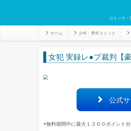
コミック・
ホーム
少年・青年コミック
女犯 実録レ●プ裁判【
公式サ
※無料期間中に最大１３００ポイント