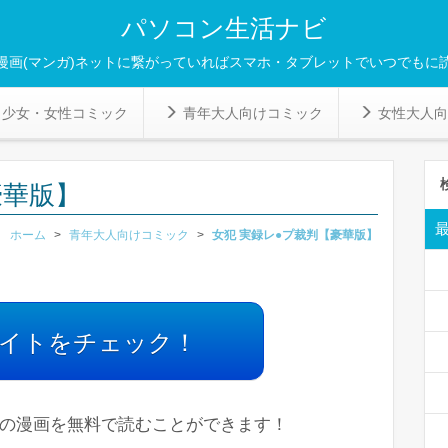
パソコン生活ナビ
漫画(マンガ)ネットに繋がっていればスマホ・タブレットでいつでもに
少女・女性コミック
青年大人向けコミック
女性大人向
豪華版】
ホーム
>
青年大人向けコミック
>
女犯 実録レ●プ裁判【豪華版】
イトをチェック！
分の漫画を無料で読むことができます！