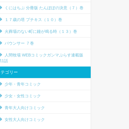
くにはちぶ 分冊版 たんぽぽの決意（７）巻
１７歳の塔 プチキス（１０）巻
火葬場のない町に鐘が鳴る時（１３）巻
バウンサー ７巻
人間牧場 WEBコミックガンマぷらす連載版
第1話
カテゴリー
少年・青年コミック
少女・女性コミック
青年大人向けコミック
女性大人向けコミック