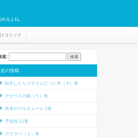
読めるよね。
けコミック
検索:
最近の投稿
転生したらスライムだった件（９）巻
テセウスの船（５）巻
終末のワルキューレ 2巻
予知視 11巻
デスラバ（２）巻