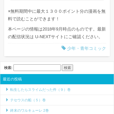
※無料期間中に最大１３００ポイント分の漫画を無
料で読むことができます！
本ページの情報は2018年9月時点のものです。最新
の配信状況は U-NEXTサイトにご確認ください。
少年・青年コミック
検索:
最近の投稿
転生したらスライムだった件（９）巻
テセウスの船（５）巻
終末のワルキューレ 2巻