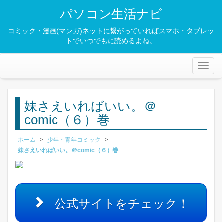
パソコン生活ナビ
コミック・漫画(マンガ)ネットに繋がっていればスマホ・タブレッ
トでいつでもに読めるよね。
Toggl
naviga
妹さえいればいい。＠
comic（６）巻
ホーム
>
少年・青年コミック
>
妹さえいればいい。＠comic（６）巻
公式サイトをチェック！