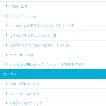
予知視 11巻
デスラバ（２）巻
くにはちぶ 分冊版 たんぽぽの決意（７）巻
１７歳の塔 プチキス（１０）巻
火葬場のない町に鐘が鳴る時（１３）巻
バウンサー ７巻
人間牧場 WEBコミックガンマぷらす連載版 第1話
カテゴリー
少年・青年コミック
少女・女性コミック
青年大人向けコミック