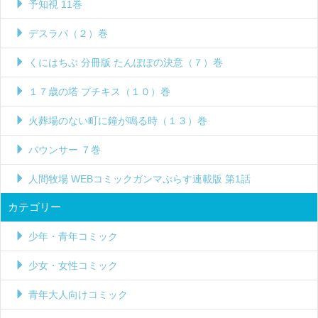
予知視 11巻
デスラバ（２）巻
くにはちぶ 分冊版 たんぽぽの決意（７）巻
１７歳の塔 プチキス（１０）巻
火葬場のない町に鐘が鳴る時（１３）巻
バウンサー ７巻
人間牧場 WEBコミックガンマぷらす連載版 第1話
カテゴリー
少年・青年コミック
少女・女性コミック
青年大人向けコミック