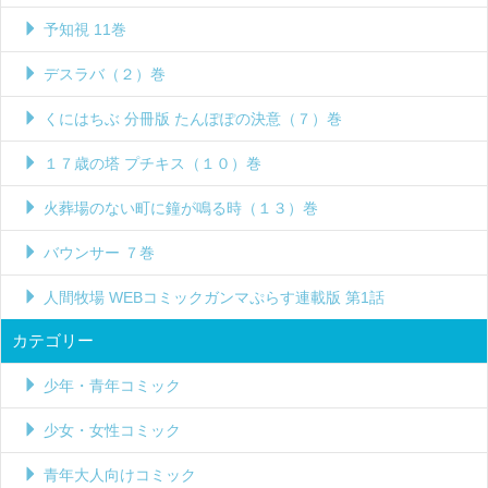
予知視 11巻
デスラバ（２）巻
くにはちぶ 分冊版 たんぽぽの決意（７）巻
１７歳の塔 プチキス（１０）巻
火葬場のない町に鐘が鳴る時（１３）巻
バウンサー ７巻
人間牧場 WEBコミックガンマぷらす連載版 第1話
カテゴリー
少年・青年コミック
少女・女性コミック
青年大人向けコミック