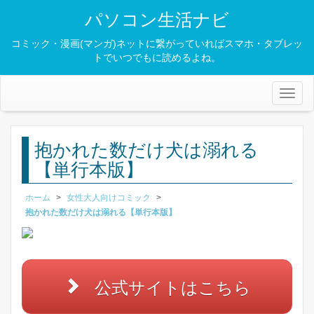
パソコン生活ナビ
コミック・漫画(マンガ)ネットに繋がっていればスマホ・タブレッ
トでいつでもに読めるよね。
Toggl
naviga
抱かれた数だけ犬は溺れる
【単行本版】
ホーム
>
女性大人向けコミック
>
抱かれた数だけ犬は溺れる【単行本版】
公式サイトはこちら