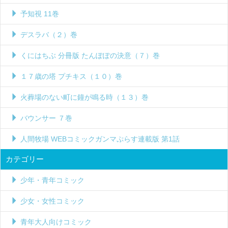
予知視 11巻
デスラバ（２）巻
くにはちぶ 分冊版 たんぽぽの決意（７）巻
１７歳の塔 プチキス（１０）巻
火葬場のない町に鐘が鳴る時（１３）巻
バウンサー ７巻
人間牧場 WEBコミックガンマぷらす連載版 第1話
カテゴリー
少年・青年コミック
少女・女性コミック
青年大人向けコミック