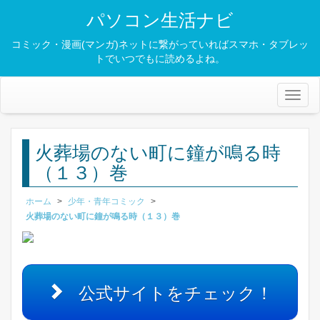
パソコン生活ナビ
コミック・漫画(マンガ)ネットに繋がっていればスマホ・タブレッ
トでいつでもに読めるよね。
Toggl
naviga
火葬場のない町に鐘が鳴る時
（１３）巻
ホーム
>
少年・青年コミック
>
火葬場のない町に鐘が鳴る時（１３）巻
公式サイトをチェック！