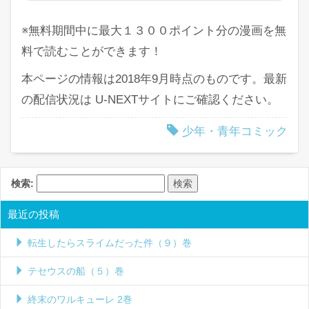
※無料期間中に最大１３００ポイント分の漫画を無
料で読むことができます！
本ページの情報は2018年9月時点のものです。最新
の配信状況は U-NEXTサイトにご確認ください。
少年・青年コミック
検索:
最近の投稿
転生したらスライムだった件（９）巻
テセウスの船（５）巻
終末のワルキューレ 2巻