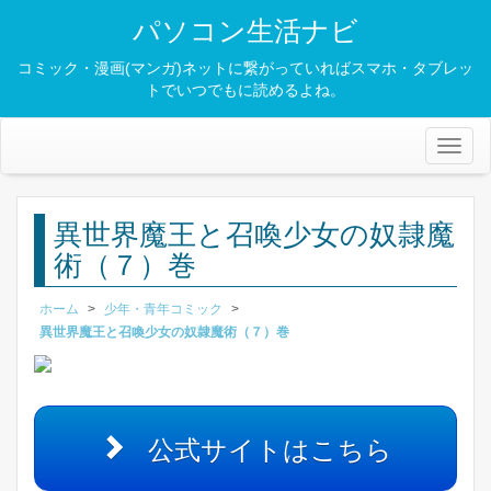
パソコン生活ナビ
コミック・漫画(マンガ)ネットに繋がっていればスマホ・タブレッ
トでいつでもに読めるよね。
Toggl
naviga
異世界魔王と召喚少女の奴隷魔
術（７）巻
ホーム
>
少年・青年コミック
>
異世界魔王と召喚少女の奴隷魔術（７）巻
公式サイトはこちら