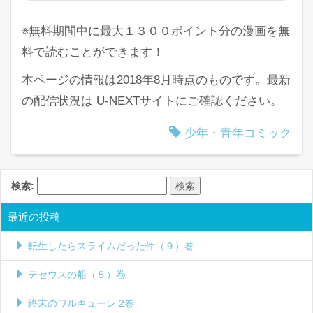
※無料期間中に最大１３００ポイント分の漫画を無
料で読むことができます！
本ページの情報は2018年8月時点のものです。最新
の配信状況は U-NEXTサイトにご確認ください。
少年・青年コミック
検索:
最近の投稿
転生したらスライムだった件（９）巻
テセウスの船（５）巻
終末のワルキューレ 2巻