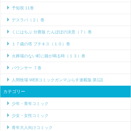
予知視 11巻
デスラバ（２）巻
くにはちぶ 分冊版 たんぽぽの決意（７）巻
１７歳の塔 プチキス（１０）巻
火葬場のない町に鐘が鳴る時（１３）巻
バウンサー ７巻
人間牧場 WEBコミックガンマぷらす連載版 第1話
カテゴリー
少年・青年コミック
少女・女性コミック
青年大人向けコミック