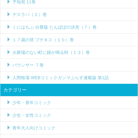
予知視 11巻
デスラバ（２）巻
くにはちぶ 分冊版 たんぽぽの決意（７）巻
１７歳の塔 プチキス（１０）巻
火葬場のない町に鐘が鳴る時（１３）巻
バウンサー ７巻
人間牧場 WEBコミックガンマぷらす連載版 第1話
カテゴリー
少年・青年コミック
少女・女性コミック
青年大人向けコミック