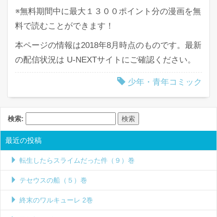
※無料期間中に最大１３００ポイント分の漫画を無
料で読むことができます！
本ページの情報は2018年8月時点のものです。最新
の配信状況は U-NEXTサイトにご確認ください。
少年・青年コミック
検索:
最近の投稿
転生したらスライムだった件（９）巻
テセウスの船（５）巻
終末のワルキューレ 2巻