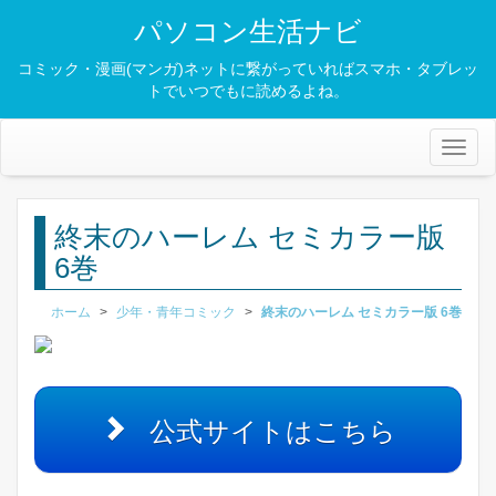
パソコン生活ナビ
コミック・漫画(マンガ)ネットに繋がっていればスマホ・タブレッ
トでいつでもに読めるよね。
Toggl
naviga
終末のハーレム セミカラー版
6巻
ホーム
>
少年・青年コミック
>
終末のハーレム セミカラー版 6巻
公式サイトはこちら