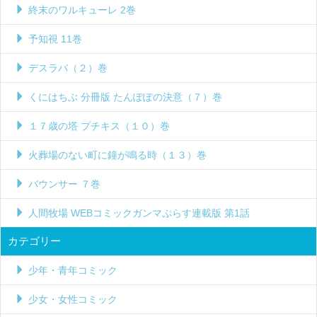
終末のワルキューレ 2巻
予知視 11巻
デスラバ（２）巻
くにはちぶ 分冊版 たんぽぽの決意（７）巻
１７歳の塔 プチキス（１０）巻
火葬場のない町に鐘が鳴る時（１３）巻
バウンサー ７巻
人間牧場 WEBコミックガンマぷらす連載版 第1話
カテゴリー
少年・青年コミック
少女・女性コミック