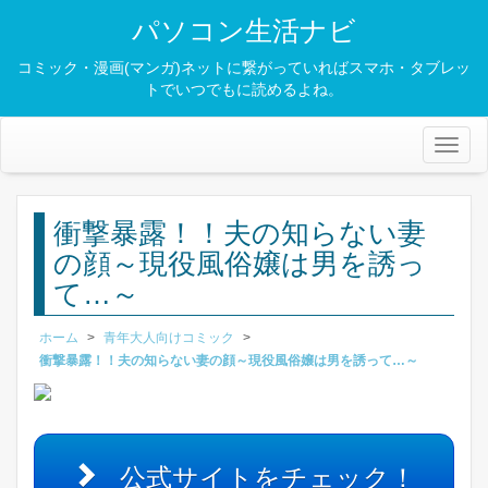
パソコン生活ナビ
コミック・漫画(マンガ)ネットに繋がっていればスマホ・タブレッ
トでいつでもに読めるよね。
Toggl
naviga
衝撃暴露！！夫の知らない妻
の顔～現役風俗嬢は男を誘っ
て…～
ホーム
>
青年大人向けコミック
>
衝撃暴露！！夫の知らない妻の顔～現役風俗嬢は男を誘って…～
公式サイトをチェック！