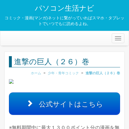
パソコン生活ナビ
コミック・漫画(マンガ)ネットに繋がっていればスマホ・タブレッ
トでいつでもに読めるよね。
Toggl
naviga
進撃の巨人（２６）巻
ホーム
>
少年・青年コミック
>
進撃の巨人（２６）巻
公式サイトはこちら
※無料期間中に最大１３００ポイント分の漫画を無