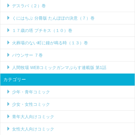
デスラバ（２）巻
くにはちぶ 分冊版 たんぽぽの決意（７）巻
１７歳の塔 プチキス（１０）巻
火葬場のない町に鐘が鳴る時（１３）巻
バウンサー ７巻
人間牧場 WEBコミックガンマぷらす連載版 第1話
カテゴリー
少年・青年コミック
少女・女性コミック
青年大人向けコミック
女性大人向けコミック