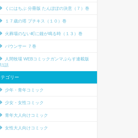
くにはちぶ 分冊版 たんぽぽの決意（７）巻
１７歳の塔 プチキス（１０）巻
火葬場のない町に鐘が鳴る時（１３）巻
バウンサー ７巻
人間牧場 WEBコミックガンマぷらす連載版
第1話
カテゴリー
少年・青年コミック
少女・女性コミック
青年大人向けコミック
女性大人向けコミック