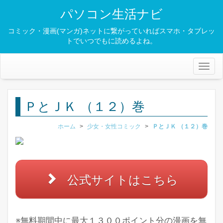
パソコン生活ナビ
コミック・漫画(マンガ)ネットに繋がっていればスマホ・タブレッ
トでいつでもに読めるよね。
Toggl
naviga
ＰとＪＫ （１２）巻
ホーム
>
少女・女性コミック
>
ＰとＪＫ （１２）巻
公式サイトはこちら
※無料期間中に最大１３００ポイント分の漫画を無