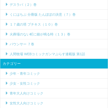
デスラバ（２）巻
くにはちぶ 分冊版 たんぽぽの決意（７）巻
１７歳の塔 プチキス（１０）巻
火葬場のない町に鐘が鳴る時（１３）巻
バウンサー ７巻
人間牧場 WEBコミックガンマぷらす連載版 第1話
カテゴリー
少年・青年コミック
少女・女性コミック
青年大人向けコミック
女性大人向けコミック