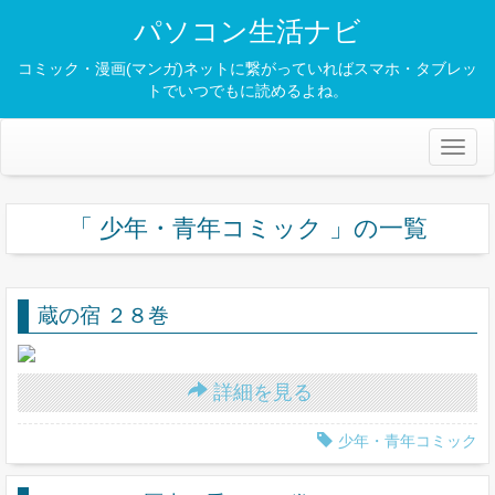
パソコン生活ナビ
コミック・漫画(マンガ)ネットに繋がっていればスマホ・タブレッ
トでいつでもに読めるよね。
Toggl
naviga
「 少年・青年コミック 」の一覧
蔵の宿 ２８巻
詳細を見る
少年・青年コミック