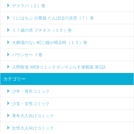
デスラバ（２）巻
くにはちぶ 分冊版 たんぽぽの決意（７）巻
１７歳の塔 プチキス（１０）巻
火葬場のない町に鐘が鳴る時（１３）巻
バウンサー ７巻
人間牧場 WEBコミックガンマぷらす連載版 第1話
カテゴリー
少年・青年コミック
少女・女性コミック
青年大人向けコミック
女性大人向けコミック