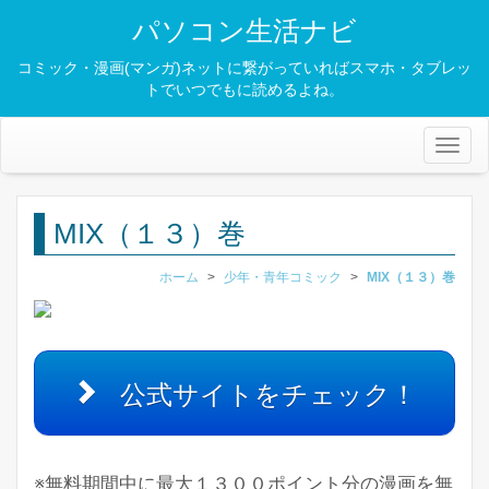
パソコン生活ナビ
コミック・漫画(マンガ)ネットに繋がっていればスマホ・タブレッ
トでいつでもに読めるよね。
Toggl
naviga
MIX（１３）巻
ホーム
>
少年・青年コミック
>
MIX（１３）巻
公式サイトをチェック！
※無料期間中に最大１３００ポイント分の漫画を無